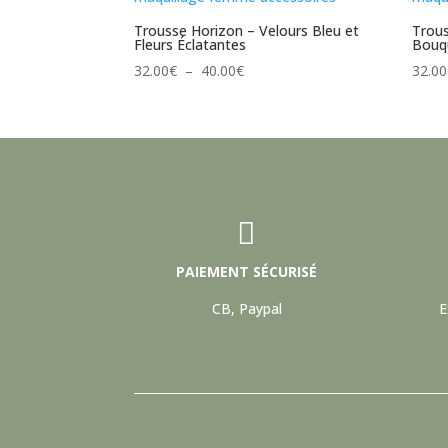
Trousse Horizon – Velours Bleu et
Trous
Fleurs Éclatantes
Bouq
Plage
32.00
€
–
40.00
€
32.00
de
prix :
32.00€
à
40.00€

PAIEMENT SÉCURISÉ
CB, Paypal
E