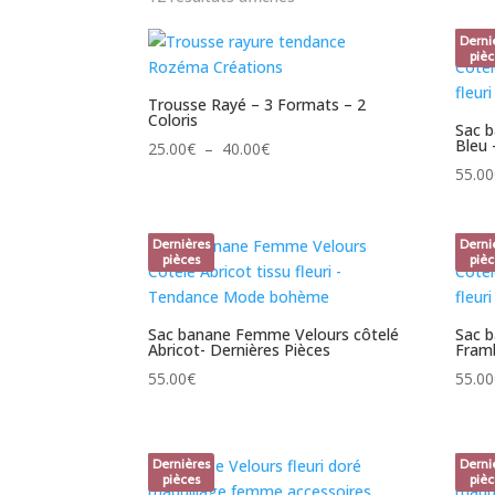
du
Derni
plus
pièc
récent
au
Trousse Rayé – 3 Formats – 2
Coloris
plus
Sac 
Bleu 
Plage
ancien
25.00
€
–
40.00
€
de
55.00
prix :
25.00€
Dernières
Derni
à
pièces
pièc
40.00€
Sac banane Femme Velours côtelé
Sac 
Abricot- Dernières Pièces
Framb
55.00
€
55.00
Dernières
Derni
pièces
pièc