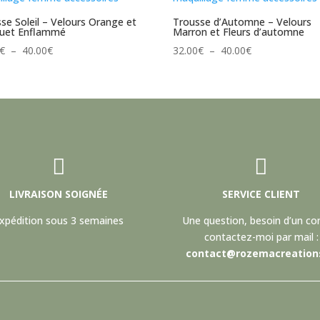
se Soleil – Velours Orange et
Trousse d’Automne – Velours
uet Enflammé
Marron et Fleurs d’automne
Plage
Plage
€
–
40.00
€
32.00
€
–
40.00
€
de
de
prix :
prix :
32.00€
32.00€
à
à
40.00€
40.00€


LIVRAISON SOIGNÉE
SERVICE CLIENT
xpédition sous 3 semaines
Une question, besoin d’un con
contactez-moi par mail :
contact@rozemacreations