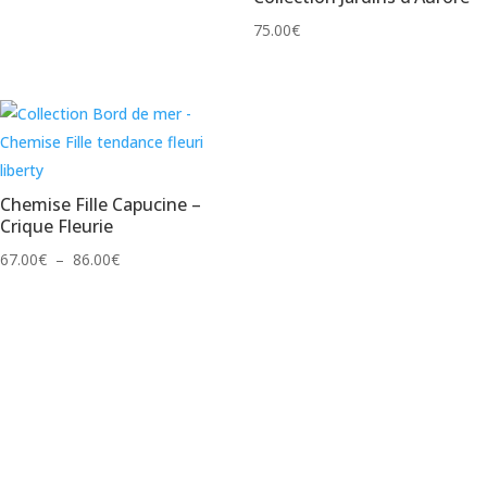
67.00€
75.00
€
à
86.00€
Chemise Fille Capucine –
Crique Fleurie
Plage
67.00
€
–
86.00
€
de
prix :
67.00€
à
86.00€