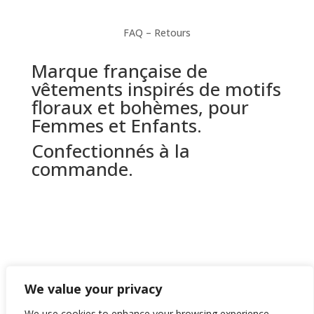
FAQ – Retours
Marque française de
vêtements inspirés de motifs
floraux et bohèmes, pour
Femmes et Enfants.
Confectionnés à la
commande.
© 2023 Rozéma Création – TOUS DROITS RÉSERVÉS
We value your privacy
–
MENTIONS LEGALES
&
POLITIQUE DE
We use cookies to enhance your browsing experience,