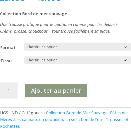
de
prix :
Collection Bord de mer sauvage
25.00€
à
Une trousse pratique pour le quotidien comme pour les départs.
40.00€
Crème, brosse, chouchous… tout trouve facilement sa place.
Format
Tissu
quantité
Ajouter au panier
de
Trousse
Rayé
-
UGS :
ND
Catégories :
Collection Bord de Mer Sauvage
,
Fêtes des
3
Mères :Les cadeaux du quotidien
,
La sélection de l'été
,
Trousses et
Formats
Pochettes