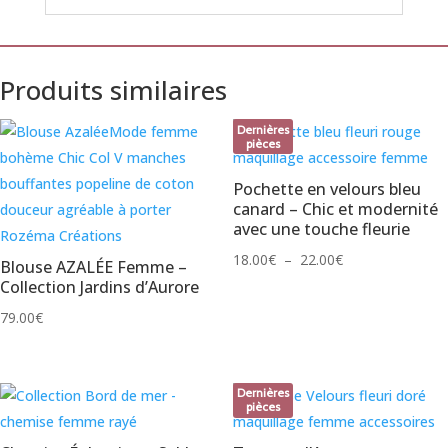
Produits similaires
Dernières
pièces
Pochette en velours bleu
canard – Chic et modernité
avec une touche fleurie
Plage
18.00
€
–
22.00
€
Blouse AZALÉE Femme –
de
Collection Jardins d’Aurore
prix :
79.00
€
18.00€
à
22.00€
Dernières
pièces