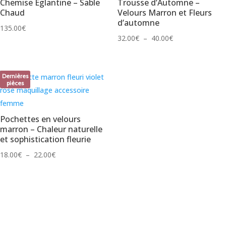
Chemise Églantine – Sable
Trousse d’Automne –
Chaud
Velours Marron et Fleurs
d’automne
135.00
€
Plage
32.00
€
–
40.00
€
de
prix :
32.00€
Dernières
pièces
à
40.00€
Pochettes en velours
marron – Chaleur naturelle
et sophistication fleurie
Plage
18.00
€
–
22.00
€
de
prix :
18.00€
à
22.00€