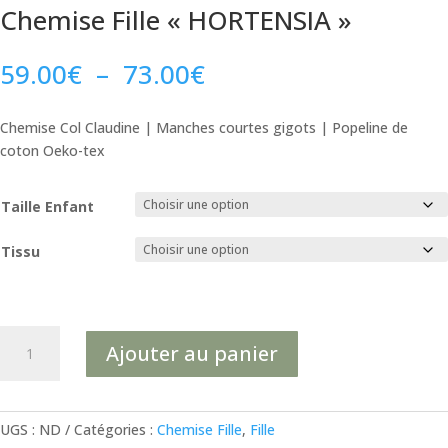
Chemise Fille « HORTENSIA »
Plage
59.00
€
–
73.00
€
de
prix :
Chemise Col Claudine | Manches courtes gigots | Popeline de
59.00€
coton Oeko-tex
à
73.00€
Taille Enfant
Tissu
quantité
Ajouter au panier
de
Chemise
Fille
"HORTENSIA"
UGS :
ND
Catégories :
Chemise Fille
,
Fille