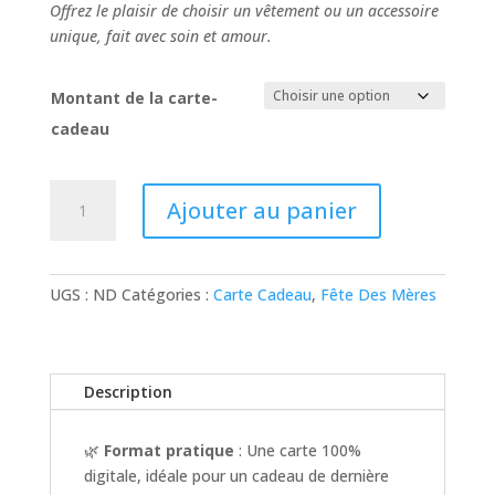
prix :
Offrez le plaisir de choisir un vêtement ou un accessoire
20.00€
unique, fait avec soin et amour.
à
200.00€
Montant de la carte-
cadeau
quantité
Ajouter au panier
de
Carte
Cadeau
Virtuelle
UGS :
ND
Catégories :
Carte Cadeau
,
Fête Des Mères
Description
🌿
Format pratique
: Une carte 100%
digitale, idéale pour un cadeau de dernière