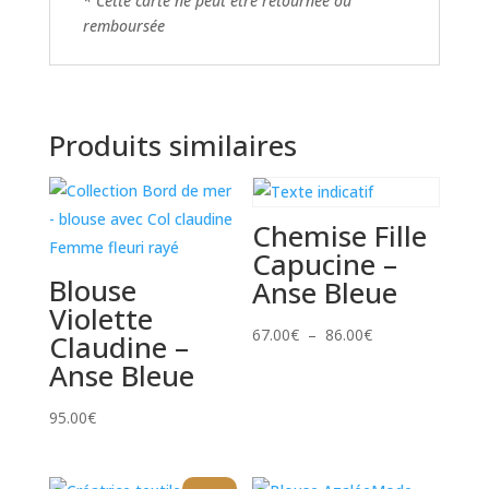
*
Cette carte ne peut être retournée ou
remboursée
Produits similaires
Chemise Fille
Capucine –
Blouse
Anse Bleue
Violette
Plage
67.00
€
–
86.00
€
Claudine –
de
Anse Bleue
prix :
95.00
€
67.00€
à
86.00€