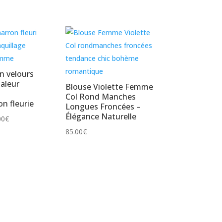
n velours
aleur
Blouse Violette Femme
Col Rond Manches
on fleurie
Longues Froncées –
Élégance Naturelle
Plage
00
€
de
85.00
€
prix :
18.00€
à
22.00€