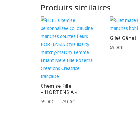
Produits similaires
Gilet Gênet
69.00
€
Chemise Fille
« HORTENSIA »
Plage
59.00
€
–
73.00
€
de
prix :
59.00€
à