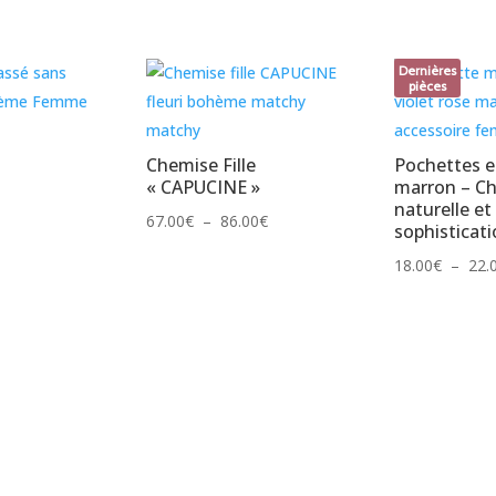
Dernières
pièces
Chemise Fille
Pochettes e
« CAPUCINE »
marron – Ch
naturelle et
Plage
67.00
€
–
86.00
€
sophisticati
de
18.00
€
–
22.
prix :
67.00€
à
86.00€