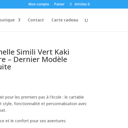
Mon compte
Panier
Articles 0
outique
Contact
Carte cadeau
lle Simili Vert Kaki
re – Dernier Modèle
uite
 pour les premiers pas à l’école : le cartable
ant style, fonctionnalité et personnalisation avec
bat.
nce et le confort pour ses aventures