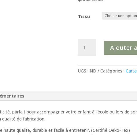
Tissu
quantité
Ajouter 
de
Cartable
Maternelle
Simili
UGS :
ND
Catégories :
Carta
Vert
Kaki
Fleurs
lémentaires
Jaune
Ocre
aticité, parfait pour accompagner votre enfant à l'école ou lors de so
-
qualité de fabrication.
Dernier
Modèle
e haute qualité, durable et facile à entretenir. (Certifié Oeko-Tex)
Disponible